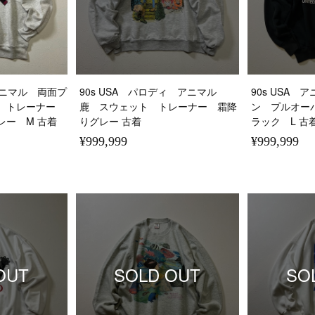
s アニマル 両面プ
90s USA パロディ アニマル
90s USA
ト トレーナー
鹿 スウェット トレーナー 霜降
ン プルオー
レー M 古着
りグレー 古着
ラック L 古
¥999,999
¥999,999
OUT
SOLD OUT
SO