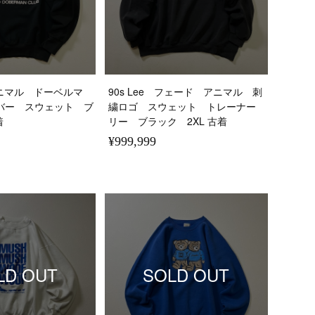
 アニマル ドーベルマ
90s Lee フェード アニマル 刺
バー スウェット ブ
繍ロゴ スウェット トレーナー
着
リー ブラック 2XL 古着
¥999,999
LD OUT
SOLD OUT