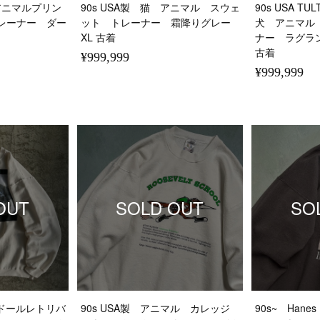
 アニマルプリン
90s USA製 猫 アニマル スウェ
90s USA 
レーナー ダー
ット トレーナー 霜降りグレー
犬 アニマル
XL 古着
ナー ラグラ
古着
¥999,999
¥999,999
OUT
SOLD OUT
SO
ラドールレトリバ
90s USA製 アニマル カレッジ
90s~ Han