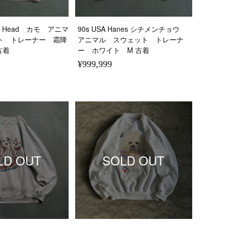
uck Head カモ アニマ
90s USA Hanes シチメンチョウ
ト トレーナー 霜降
アニマル スウェット トレーナ
古着
ー ホワイト M 古着
¥999,999
LD OUT
SOLD OUT