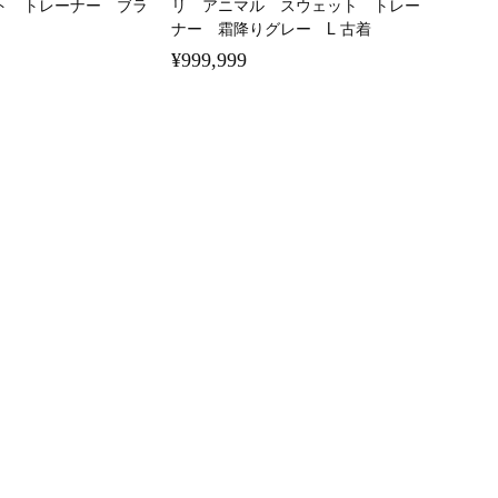
ト トレーナー ブラ
リ アニマル スウェット トレー
ナー 霜降りグレー L 古着
¥999,999