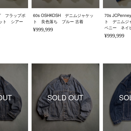
タグ フラップポ
60s OSHKOSH デニムジャケッ
70s JCPe
ット シアー
ト 良色落ち ブルー 古着
ト デニムジ
着
ペニー ネイ
¥999,999
¥999,999
OUT
SOLD OUT
SO