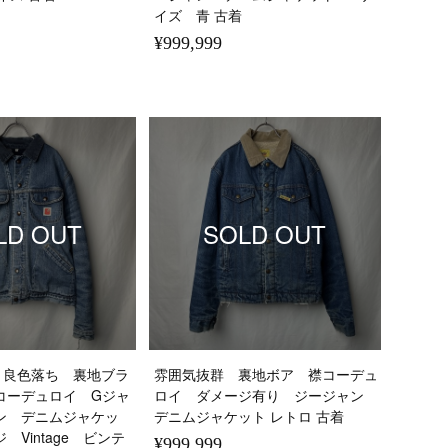
イズ 青 古着
¥999,999
LD OUT
SOLD OUT
GwG 良色落ち 裏地ブラ
雰囲気抜群 裏地ボア 襟コーデュ
コーデュロイ Gジャ
ロイ ダメージ有り ジージャン
ン デニムジャケッ
デニムジャケット レトロ 古着
 Vintage ビンテ
¥999,999