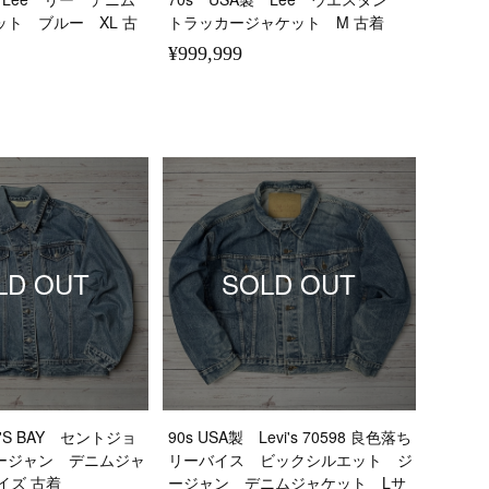
ト ブルー XL 古
トラッカージャケット M 古着
¥999,999
LD OUT
SOLD OUT
HN'S BAY セントジョ
90s USA製 Levi's 70598 良色落ち
ージャン デニムジャ
リーバイス ビックシルエット ジ
イズ 古着
ージャン デニムジャケット Lサ