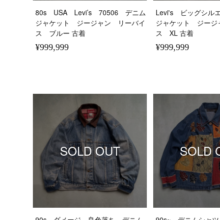
80s USA Levi’s 70506 デニム
Levi's ビッグシ
ジャケット ジージャン リーバイ
ジャケット ジージ
ス ブルー 古着
ス XL 古着
¥999,999
¥999,999
SOLD OUT
SOLD 
90s ダメージ 良色落ち デニム
90s~ デニムシャ