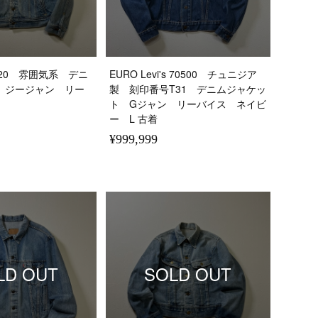
e 220 雰囲気系 デニ
EURO Levi's 70500 チュニジア
 ジージャン リー
製 刻印番号T31 デニムジャケッ
ト Gジャン リーバイス ネイビ
ー L 古着
¥999,999
LD OUT
SOLD OUT