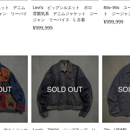
ルエット デニム
Levi's ビッグシルエット ボロ
80s~90s
ャン リーバイ
雰囲気系 デニムジャケット ジー
ト ジージャ
ジャン リーバイス L 古着
¥999,999
¥999,999
OUT
SOLD OUT
SO
ツ デニムジャケ
Levi's 70600 ジップアップ リ
70s USA製