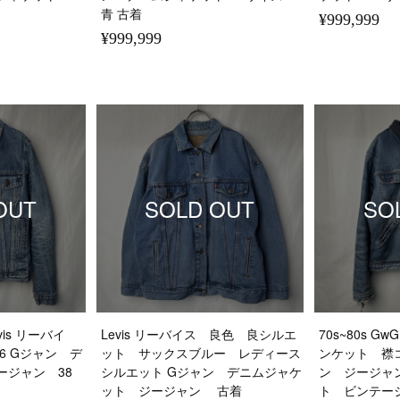
青 古着
¥999,999
¥999,999
OUT
SOLD OUT
SO
vis リーバイ
Levis リーバイス 良色 良シルエ
70s~80s 
6 Gジャン デ
ット サックスブルー レディース
ンケット 襟
ージャン 38
シルエット Gジャン デニムジャケ
ン ジージャ
ット ジージャン 古着
ト ビンテージ