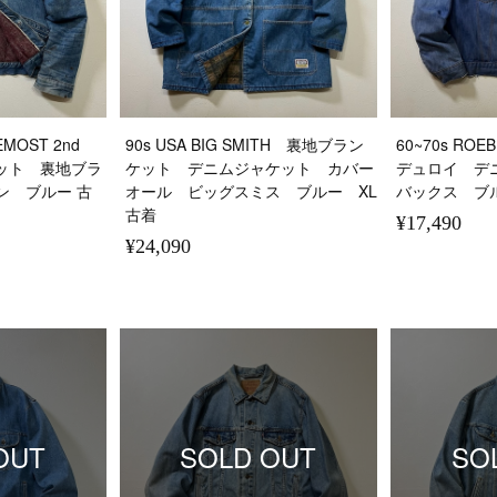
EMOST 2nd
90s USA BIG SMITH 裏地ブラン
60~70s ROE
ケット 裏地ブラ
ケット デニムジャケット カバー
デュロイ デ
ン ブルー 古
オール ビッグスミス ブルー XL
バックス ブ
古着
¥17,490
¥24,090
OUT
SOLD OUT
SO