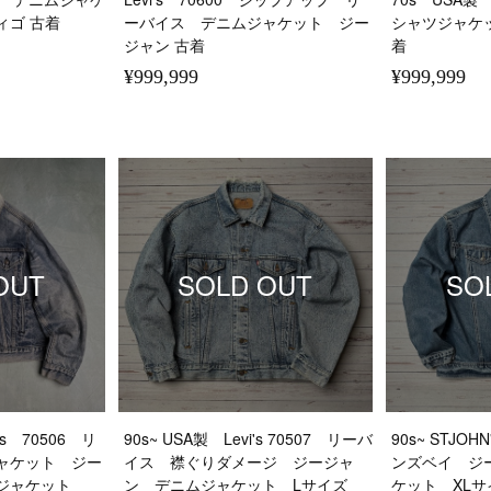
ィゴ 古着
ーバイス デニムジャケット ジー
シャツジャケッ
ジャン 古着
着
¥999,999
¥999,999
OUT
SOLD OUT
SO
's 70506 リ
90s~ USA製 Levi's 70507 リーバ
90s~ STJO
ャケット ジー
イス 襟ぐりダメージ ジージャ
ンズベイ ジ
ージャケット
ン デニムジャケット Lサイズ
ケット XLサ