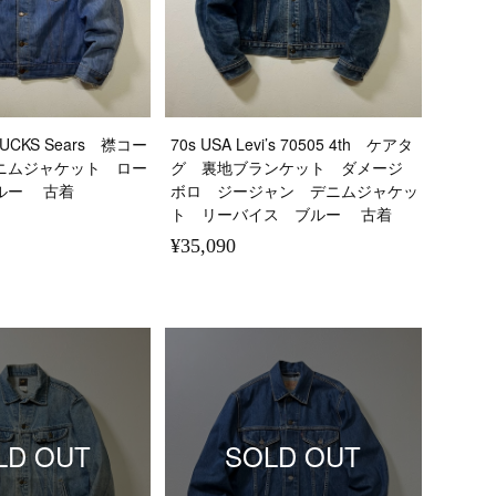
BUCKS Sears 襟コー
70s USA Levi’s 70505 4th ケアタ
ニムジャケット ロー
グ 裏地ブランケット ダメージ
ルー 古着
ボロ ジージャン デニムジャケッ
ト リーバイス ブルー 古着
¥35,090
LD OUT
SOLD OUT