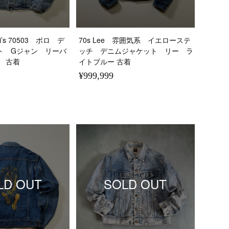
evi’s 70503 ボロ デ
70s Lee 雰囲気系 イエローステ
ト Gジャン リーバ
ッチ デニムジャケット リー ラ
 古着
イトブルー 古着
¥999,999
LD OUT
SOLD OUT