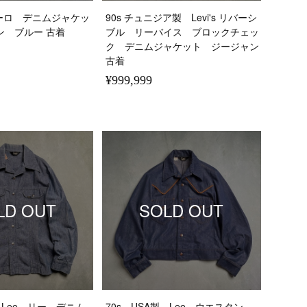
 ユーロ デニムジャケッ
90s チュニジア製 Levi's リバーシ
ン ブルー 古着
ブル リーバイス ブロックチェッ
ク デニムジャケット ジージャン
古着
¥999,999
LD OUT
SOLD OUT
 Lee リー デニム
70s USA製 Lee ウエスタン