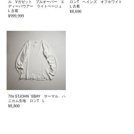
ル Vガゼット プルオーバー エ
ロンT ヘインズ オフホワイト
ディーバウアー ライトベージュ
L 古着
L 古着
¥8,690
¥999,999
70s STJOHN `SBAY サーマル ハ
ニカム生地 ロンT L
¥8,800