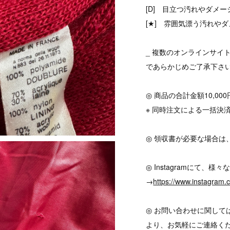
[D] 目立つ汚れやダメ
[★] 雰囲気漂う汚れやダ
_ 複数のオンラインサイ
であらかじめご了承下さ
◎ 商品の合計金額10,0
※ 同時注文による一括決
◎ 領収書が必要な場合は
◎ Instagramにて
→
https://www.instagram
◎ お問い合わせに関して
より、お気軽にご連絡く