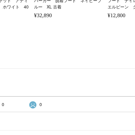
ケット アディ
パーカー 脱着フード ネイビーブ
フード ナイ
 ホワイト 40
ルー XL 古着
エルビーン グ
¥32,890
¥12,800
0
0