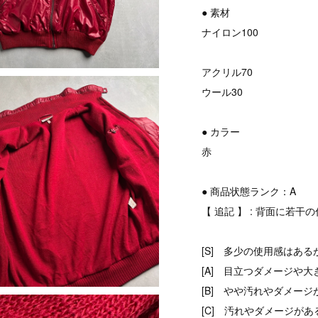
● 素材
ナイロン100
アクリル70
ウール30
● カラー
赤
● 商品状態ランク：A
【 追記 】 : 背面に若
[S] 多少の使用感はある
[A] 目立つダメージや大
[B] やや汚れやダメージ
[C] 汚れやダメージがあ