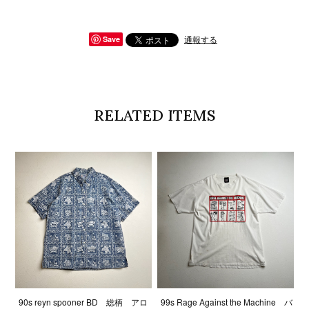
通報する
Save
RELATED ITEMS
90s reyn spooner BD 総柄 アロ
99s Rage Against the Machine バ