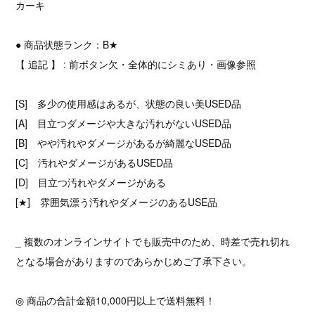
カーキ
● 商品状態ランク：B★
【 追記 】 : 前ボタン欠・全体的にシミあり・画像参照
[S] 多少の使用感はあるが、状態の良い美USED品
[A] 目立つダメージや大きな汚れがないUSED品
[B] やや汚れやダメージがあるが綺麗なUSED品
[C] 汚れやダメージがあるUSED品
[D] 目立つ汚れやダメージがある
[★] 雰囲気漂う汚れやダメージのあるUSE品
_ 複数のオンラインサイトでも販売中のため、時差で売れ切れ
となる場合がありますのであらかじめご了承下さい。
◎ 商品の合計金額10,000円以上で送料無料！