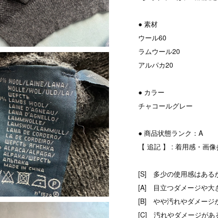
● 素材
ウール60
ラムウール20
アルパカ20
● カラー
チャコールグレー
● 商品状態ランク：A
【 追記 】 : 着用感・画
[S] 多少の使用感はある
[A] 目立つダメージや大
[B] やや汚れやダメージ
[C] 汚れやダメージがあ