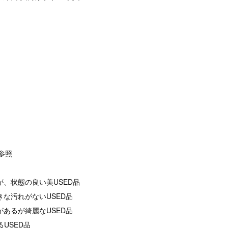
像参照
が、状態の良い美USED品
きな汚れがないUSED品
があるが綺麗なUSED品
るUSED品