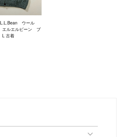
ND L.L.Bean ウール
 エルエルビーン ブ
L 古着