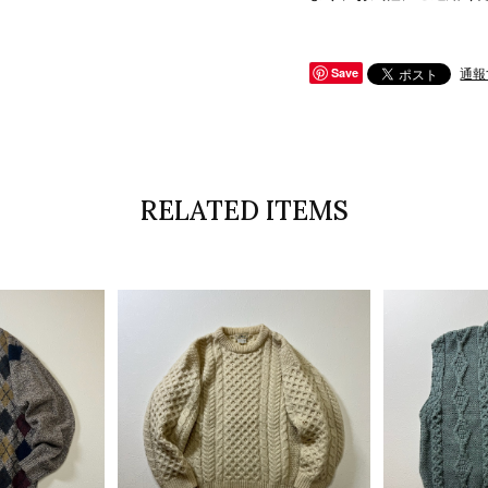
通報
Save
RELATED ITEMS