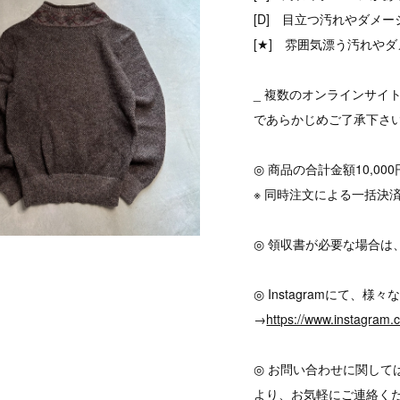
[D] 目立つ汚れやダメ
[★] 雰囲気漂う汚れやダ
_ 複数のオンラインサイ
であらかじめご了承下さ
◎ 商品の合計金額10,0
※ 同時注文による一括決
◎ 領収書が必要な場合は
◎ Instagramにて
→
https://www.instagram
◎ お問い合わせに関して
より、お気軽にご連絡く