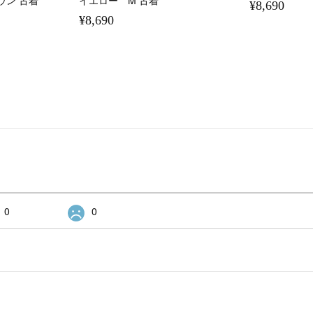
ウン 古着
イエロー M 古着
¥8,690
¥8,690
0
0