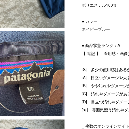
ポリエステル100％
● カラー
ネイビーブルー
● 商品状態ランク：A
【 追記 】 : 着用感・画
[S] 多少の使用感はある
[A] 目立つダメージや大
[B] やや汚れやダメージ
[C] 汚れやダメージがあ
[D] 目立つ汚れやダメ
[★] 雰囲気漂う汚れやダ
_ 複数のオンラインサイ