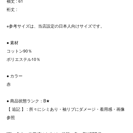
袖丈 : 61
裄丈 :
※参考サイズは、当店設定の日本人向けサイズです。
● 素材
コットン90％
ポリエステル10％
● カラー
赤
● 商品状態ランク：B★
【 追記 】 : 所々にシミあり・袖リブにダメージ・着用感・画像
参照