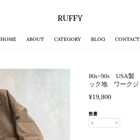
RUFFY
HOME
ABOUT
CATEGORY
BLOG
CONTACT
80s~90s USA
ック地 ワークジ
¥19,800
数量