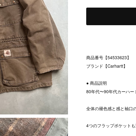
商品番号【54533623】
ブランド【Carhartt】
● 商品説明
80年代〜90年代カーハ
全体の褪色感と感と袖口
4つのフラップポケットも