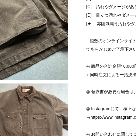
[C] 汚れやダメージがあ
[D] 目立つ汚れやダメ
[★] 雰囲気漂う汚れやダ
_ 複数のオンラインサイ
であらかじめご了承下さ
◎ 商品の合計金額10,0
※ 同時注文による一括決
◎ 領収書が必要な場合は
◎ Instagramにて
→
https://www.instagram
◎ お問い合わせに関して