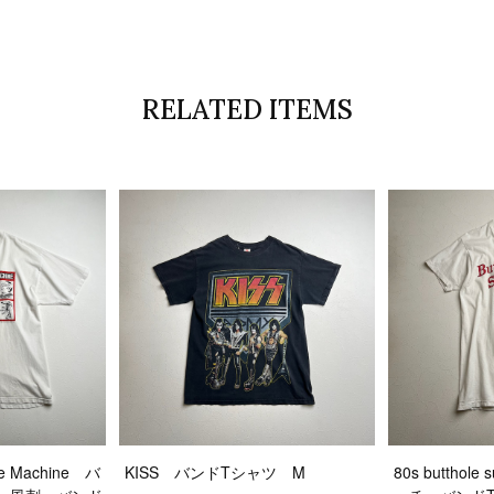
RELATED ITEMS
the Machine バ
KISS バンドTシャツ M
80s buttho