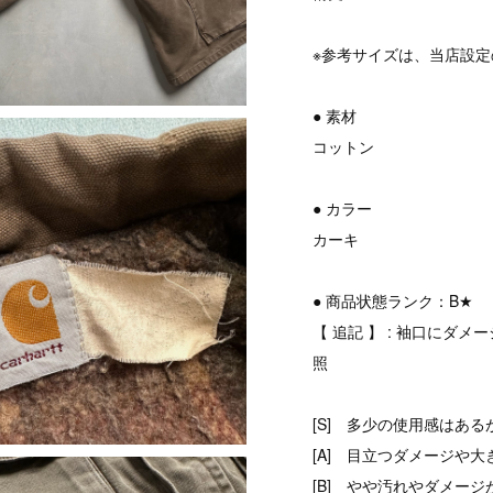
※参考サイズは、当店設
● 素材
コットン
● カラー
カーキ
● 商品状態ランク：B★
【 追記 】 : 袖口に
照
[S] 多少の使用感はある
[A] 目立つダメージや大
[B] やや汚れやダメージ