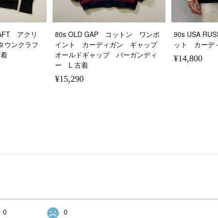
CRAFT アクリ
80s OLD GAP コットン ワンポ
90s USA R
タウンクラフ
イント カーディガン ギャップ
ット カーデ
古着
オールドギャップ バーガンディ
¥14,800
ー L 古着
¥15,290
0
0