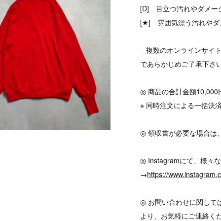
[D] 目立つ汚れやダメ
[★] 雰囲気漂う汚れやダ
_ 複数のオンラインサイ
であらかじめご了承下さ
◎ 商品の合計金額10,0
※ 同時注文による一括決
◎ 領収書が必要な場合は
◎ Instagramにて
→
https://www.instagram
◎ お問い合わせに関して
より、お気軽にご連絡く