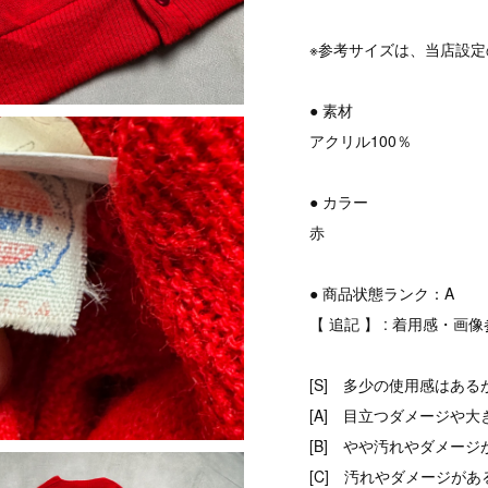
※参考サイズは、当店設
● 素材
アクリル100％
● カラー
赤
● 商品状態ランク：A
【 追記 】 : 着用感・画
[S] 多少の使用感はある
[A] 目立つダメージや大
[B] やや汚れやダメージ
[C] 汚れやダメージがあ