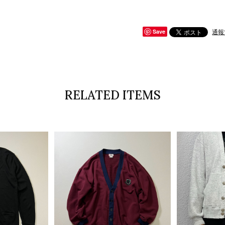
通報
Save
RELATED ITEMS