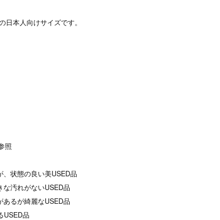
定の日本人向けサイズです。
像参照
が、状態の良い美USED品
きな汚れがないUSED品
があるが綺麗なUSED品
るUSED品