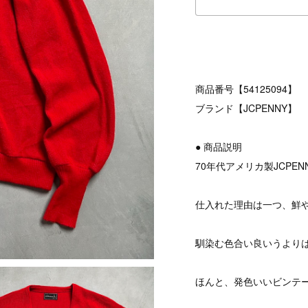
商品番号【54125094】
ブランド【JCPENNY】
● 商品説明
70年代アメリカ製JCPEN
仕入れた理由は一つ、鮮
馴染む色合い良いうより
ほんと、発色いいビンテ