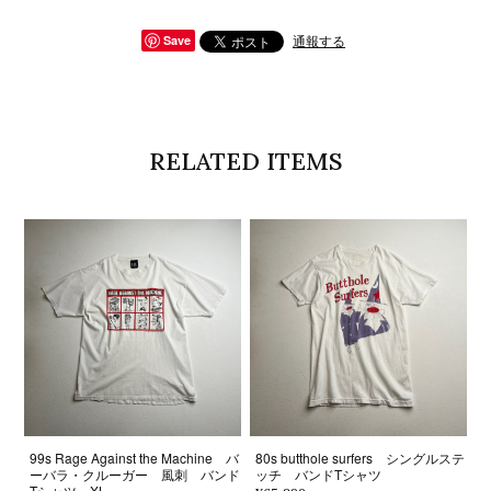
通報する
Save
RELATED ITEMS
99s Rage Against the Machine バ
80s butthole surfers シングルステ
ーバラ・クルーガー 風刺 バンド
ッチ バンドTシャツ
Tシャツ XL