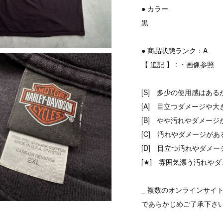
● カラー
黒
● 商品状態ランク：A
【 追記 】 : ・画像参照
[S] 多少の使用感はある
[A] 目立つダメージや大
[B] やや汚れやダメージ
[C] 汚れやダメージがあ
[D] 目立つ汚れやダメ
[★] 雰囲気漂う汚れやダ
_ 複数のオンラインサイ
であらかじめご了承下さ