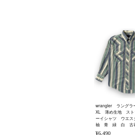
wrangler ラン
XL 薄め生地 ス
ーイシャツ ウエス
袖 青 緑 白 古
¥6,490