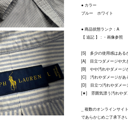
● カラー
ブルー ホワイト
● 商品状態ランク：A
【 追記 】 : ・画像参照
[S] 多少の使用感はある
[A] 目立つダメージや大
[B] やや汚れやダメージ
[C] 汚れやダメージがあ
[D] 目立つ汚れやダメ
[★] 雰囲気漂う汚れやダ
_ 複数のオンラインサイ
であらかじめご了承下さ