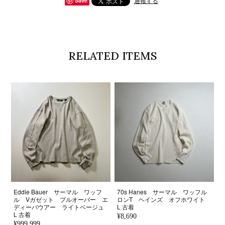
通報する
Save
RELATED ITEMS
Eddie Bauer サーマル ワッフ
70s Hanes サーマル ワッフル
ル Vガゼット プルオーバー エ
ロンT ヘインズ オフホワイト
ディーバウアー ライトベージュ
L 古着
L 古着
¥8,690
¥999,999