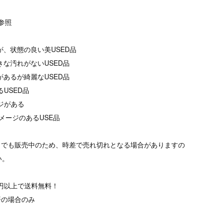
像参照
が、状態の良い美USED品
きな汚れがないUSED品
があるが綺麗なUSED品
るUSED品
ージがある
メージのあるUSE品
トでも販売中のため、時差で売れ切れとなる場合がありますの
い。
00円以上で送料無料！
済の場合のみ