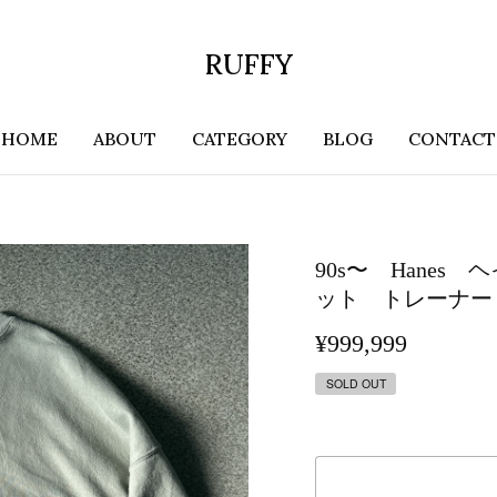
RUFFY
HOME
ABOUT
CATEGORY
BLOG
CONTACT
90s〜 Hane
ット トレーナー
¥999,999
SOLD OUT