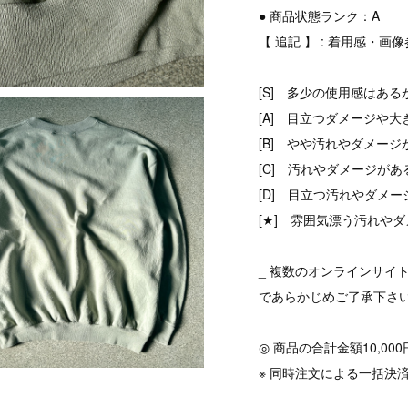
● 商品状態ランク：A
【 追記 】 : 着用感・画
[S] 多少の使用感はある
[A] 目立つダメージや大
[B] やや汚れやダメージ
[C] 汚れやダメージがあ
[D] 目立つ汚れやダメ
[★] 雰囲気漂う汚れやダ
_ 複数のオンラインサイ
であらかじめご了承下さ
◎ 商品の合計金額10,0
※ 同時注文による一括決