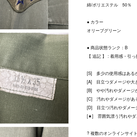
綿/ポリエステル 50％
● カラー
オリーブグリーン
● 商品状態ランク：B
【 追記 】 : 着用感・
[S] 多少の使用感はある
[A] 目立つダメージや大
[B] やや汚れやダメージ
[C] 汚れやダメージがあ
[D] 目立つ汚れやダメ
[★] 雰囲気漂う汚れやダ
? 複数のオンラインサイ