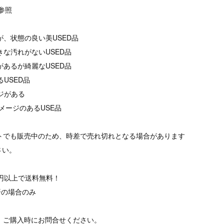
像参照
が、状態の良い美USED品
きな汚れがないUSED品
があるが綺麗なUSED品
るUSED品
ージがある
メージのあるUSE品
イトでも販売中のため、時差で売れ切れとなる場合があります
さい。
00円以上で送料無料！
済の場合のみ
、ご購入時にお問合せください。