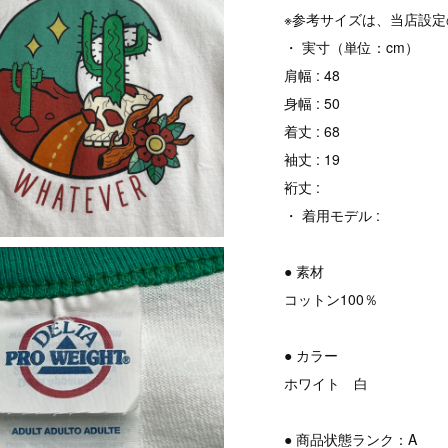
※参考サイズは、当店設
・ 実寸（単位：cm）
肩幅 : 48
身幅 : 50
着丈 : 68
袖丈 : 19
裄丈 :
・ 着用モデル :
● 素材
コットン100％
● カラー
ホワイト 白
● 商品状態ランク：A