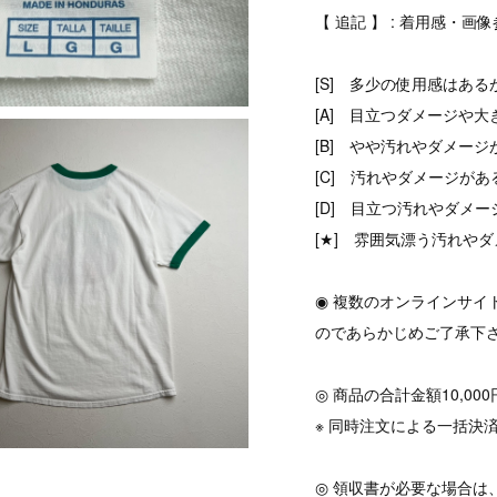
【 追記 】 : 着用感・画
[S] 多少の使用感はある
[A] 目立つダメージや大
[B] やや汚れやダメージ
[C] 汚れやダメージがあ
[D] 目立つ汚れやダメ
[★] 雰囲気漂う汚れやダ
◉ 複数のオンラインサ
のであらかじめご了承下
◎ 商品の合計金額10,0
※ 同時注文による一括決
◎ 領収書が必要な場合は