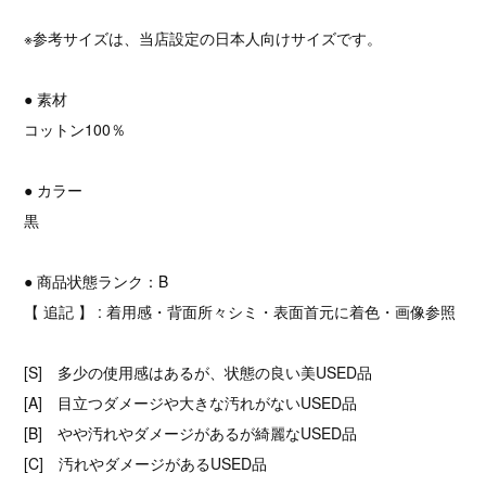
※参考サイズは、当店設定の日本人向けサイズです。
● 素材
コットン100％
● カラー
黒
● 商品状態ランク：B
【 追記 】 : 着用感・背面所々シミ・表面首元に着色・画像参照
[S] 多少の使用感はあるが、状態の良い美USED品
[A] 目立つダメージや大きな汚れがないUSED品
[B] やや汚れやダメージがあるが綺麗なUSED品
[C] 汚れやダメージがあるUSED品