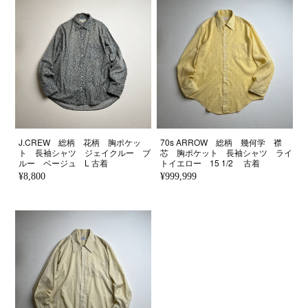
J.CREW 総柄 花柄 胸ポケッ
70s ARROW 総柄 幾何学 襟
ト 長袖シャツ ジェイクルー ブ
芯 胸ポケット 長袖シャツ ライ
ルー ベージュ L 古着
トイエロー 15 1/2 古着
¥8,800
¥999,999