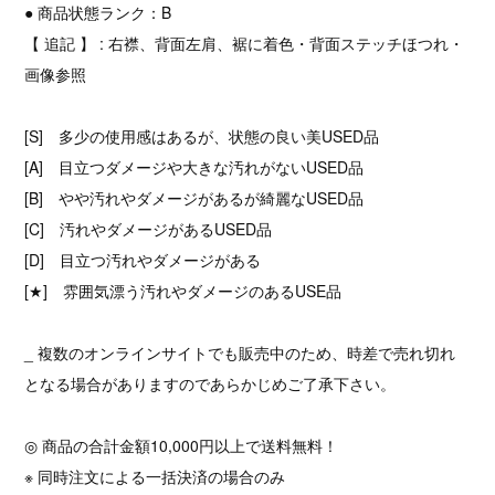
● 商品状態ランク：B
【 追記 】 : 右襟、背面左肩、裾に着色・背面ステッチほつれ・
画像参照
[S] 多少の使用感はあるが、状態の良い美USED品
[A] 目立つダメージや大きな汚れがないUSED品
[B] やや汚れやダメージがあるが綺麗なUSED品
[C] 汚れやダメージがあるUSED品
[D] 目立つ汚れやダメージがある
[★] 雰囲気漂う汚れやダメージのあるUSE品
_ 複数のオンラインサイトでも販売中のため、時差で売れ切れ
となる場合がありますのであらかじめご了承下さい。
◎ 商品の合計金額10,000円以上で送料無料！
※ 同時注文による一括決済の場合のみ