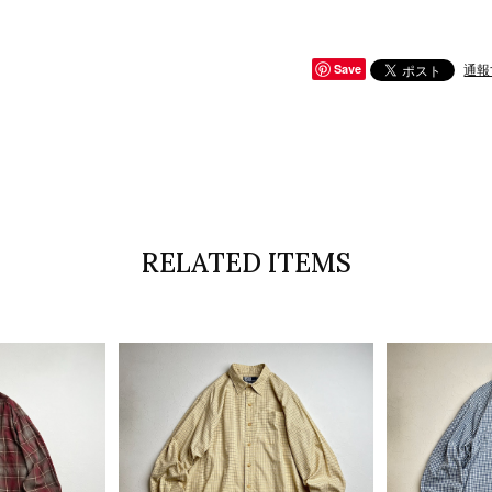
通報
Save
RELATED ITEMS