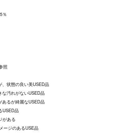
5％
像参照
が、状態の良い美USED品
きな汚れがないUSED品
があるが綺麗なUSED品
るUSED品
ージがある
メージのあるUSE品