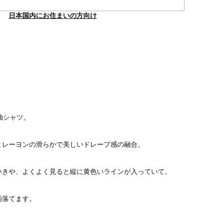
日本国内にお住まいの方向け
】
袖シャツ。
とレーヨンの滑らかで美しいドレープ感の融合。
いきや、よくよく見ると縦に黄色いラインが入っていて。
洒落てます。