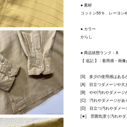
● 素材
コットン55％ レーヨン4
● カラー
からし
● 商品状態ランク：A
【 追記 】 : 着用感・画
[S] 多少の使用感はある
[A] 目立つダメージや大
[B] やや汚れやダメージ
[C] 汚れやダメージがあ
[D] 目立つ汚れやダメ
[★] 雰囲気漂う汚れやダ