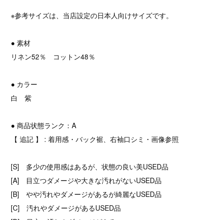
※参考サイズは、当店設定の日本人向けサイズです。
● 素材
リネン52％ コットン48％
● カラー
白 紫
● 商品状態ランク：A
【 追記 】 : 着用感・バック裾、右袖口シミ・画像参照
[S] 多少の使用感はあるが、状態の良い美USED品
[A] 目立つダメージや大きな汚れがないUSED品
[B] やや汚れやダメージがあるが綺麗なUSED品
[C] 汚れやダメージがあるUSED品