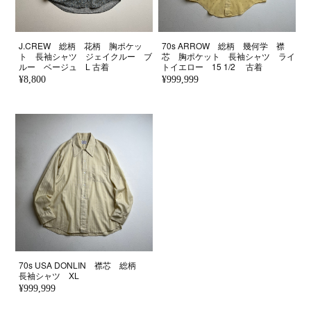
J.CREW 総柄 花柄 胸ポケッ
70s ARROW 総柄 幾何学 襟
ト 長袖シャツ ジェイクルー ブ
芯 胸ポケット 長袖シャツ ライ
ルー ベージュ L 古着
トイエロー 15 1/2 古着
¥8,800
¥999,999
70s USA DONLIN 襟芯 総柄
長袖シャツ XL
¥999,999