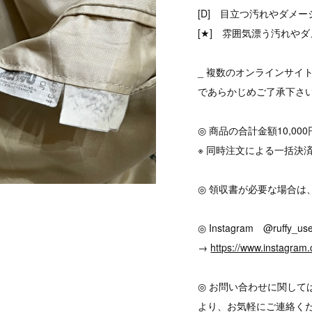
[D] 目立つ汚れやダメ
[★] 雰囲気漂う汚れやダ
_ 複数のオンラインサイ
であらかじめご了承下さ
◎ 商品の合計金額10,0
※ 同時注文による一括決
◎ 領収書が必要な場合は
◎ Instagram @ruffy_use
→
https://www.instagram.
◎ お問い合わせに関して
より、お気軽にご連絡く