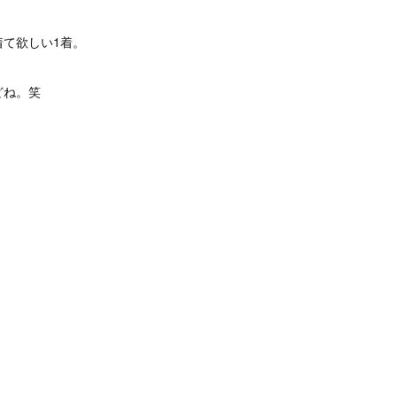
着て欲しい1着。
どね。笑