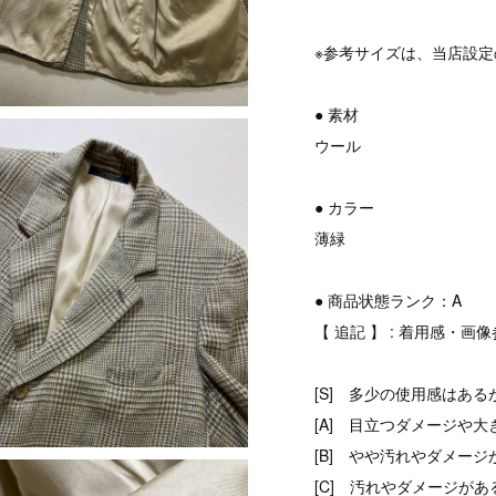
※参考サイズは、当店設
● 素材
ウール
● カラー
薄緑
● 商品状態ランク：A
【 追記 】 : 着用感・画
[S] 多少の使用感はある
[A] 目立つダメージや大
[B] やや汚れやダメージ
[C] 汚れやダメージがあ