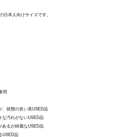
定の日本人向けサイズです。
像参照
が、状態の良い美USED品
きな汚れがないUSED品
があるが綺麗なUSED品
るUSED品