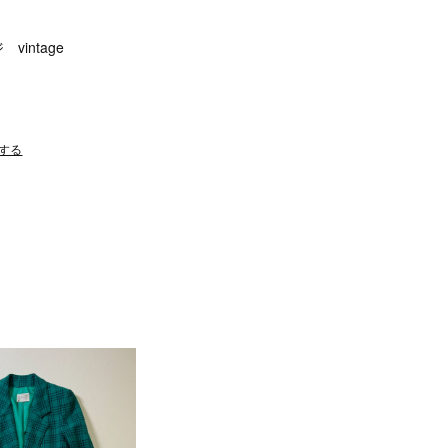
intage
する