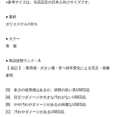
※参考サイズは、当店設定の日本人向けサイズです。
● 素材
ポリエステル100％
● カラー
青 紫
● 商品状態ランク：A
【 追記 】 : 着用感・ボタン傷・所々経年変化による毛玉・画像
参照
[S] 多少の使用感はあるが、状態の良い美USED品
[A] 目立つダメージや大きな汚れがないUSED品
[B] やや汚れやダメージがあるが綺麗なUSED品
[C] 汚れやダメージがあるUSED品