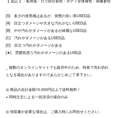
【 追記 】 : 着用感・ロゴ部分着色・ボディ全体褪色・画像参照
[S] 多少の使用感はあるが、状態の良い美USED品
[A] 目立つダメージや大きな汚れがないUSED品
[B] やや汚れやダメージがあるが綺麗なUSED品
[C] 汚れやダメージがあるUSED品
[D] 目立つ汚れやダメージがある
[★] 雰囲気漂う汚れやダメージのあるUSE品
_ 複数のオンラインサイトでも販売中のため、時差で売れ切れ
となる場合がありますのであらかじめご了承下さい。
◎ 商品の合計金額10,000円以上で送料無料！
※ 同時注文による一括決済の場合のみ
◎ 領収書が必要な場合は、ご購入時にお問合せください。