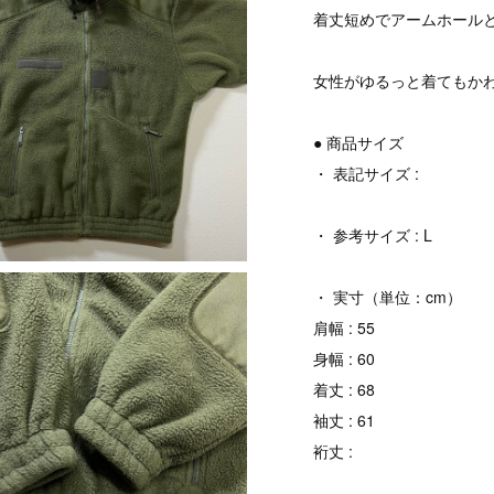
着丈短めでアームホール
女性がゆるっと着てもか
● 商品サイズ
・ 表記サイズ :
・ 参考サイズ : L
・ 実寸（単位：cm）
肩幅 : 55
身幅 : 60
着丈 : 68
袖丈 : 61
裄丈 :