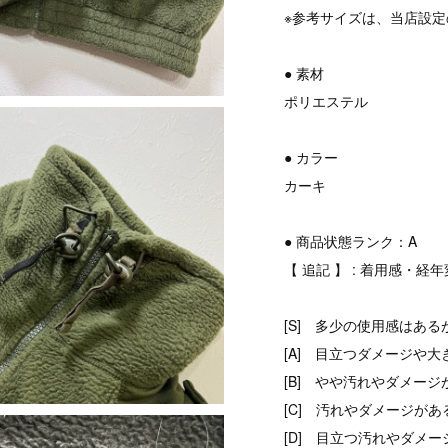
※参考サイズは、当店設
● 素材
ポリエステル
● カラー
カーキ
● 商品状態ランク：A
【 追記 】 : 着用感・
[S] 多少の使用感はある
[A] 目立つダメージや大
[B] やや汚れやダメージ
[C] 汚れやダメージがあ
[D] 目立つ汚れやダメ