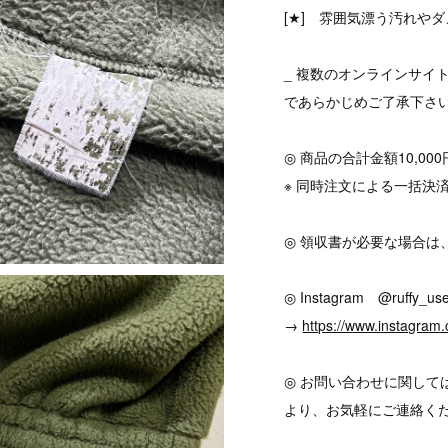
[★] 雰囲気漂う汚れやダ
_ 複数のオンラインサイ
であらかじめご了承下さ
◎ 商品の合計金額10,0
※ 同時注文による一括決
◎ 領収書が必要な場合は
◎ Instagram @ruffy_use
→
https://www.instagram.
◎ お問い合わせに関して
より、お気軽にご連絡く