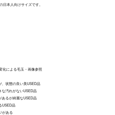
定の日本人向けサイズです。
経年変化による毛玉・画像参照
が、状態の良い美USED品
きな汚れがないUSED品
があるが綺麗なUSED品
るUSED品
ージがある