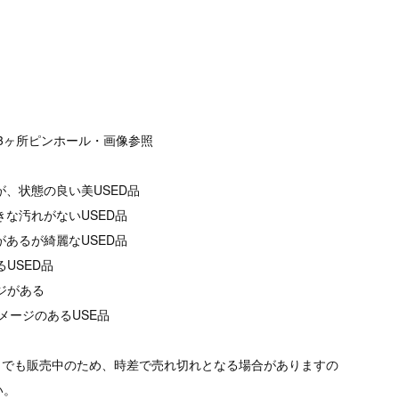
袖に3ヶ所ピンホール・画像参照
が、状態の良い美USED品
きな汚れがないUSED品
があるが綺麗なUSED品
るUSED品
ージがある
メージのあるUSE品
トでも販売中のため、時差で売れ切れとなる場合がありますの
い。