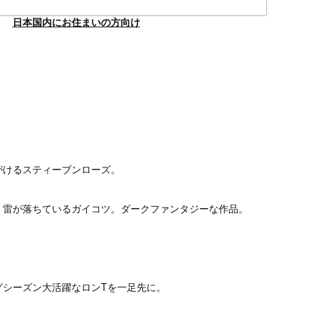
日本国内にお住まいの方向け
がけるスティーブンローズ。
、雷が落ちているガイコツ。ダークファンタジーな作品。
。
グシーズン大活躍なロンTを一足先に。