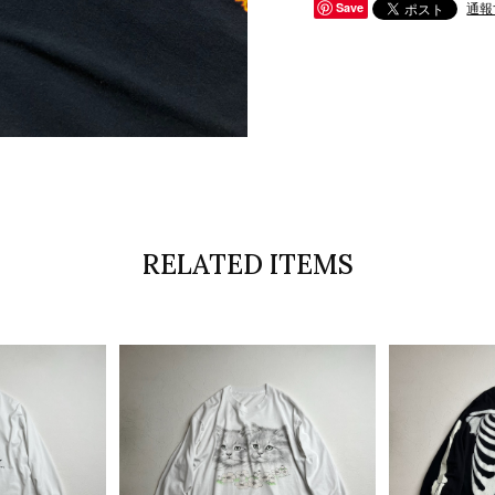
通報
Save
RELATED ITEMS