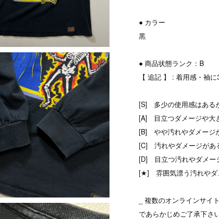
● カラー
黒
● 商品状態ランク：B
【 追記 】 : 着用感・
[S] 多少の使用感はある
[A] 目立つダメージや大
[B] やや汚れやダメージ
[C] 汚れやダメージがあ
[D] 目立つ汚れやダメ
[★] 雰囲気漂う汚れやダ
_ 複数のオンラインサイ
であらかじめご了承下さ