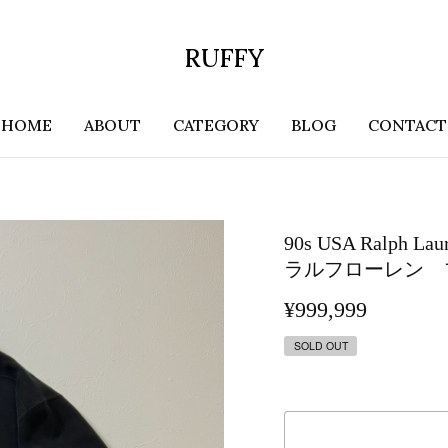
RUFFY
HOME
ABOUT
CATEGORY
BLOG
CONTACT
90s USA Ral
ラルフローレン 
¥999,999
SOLD OUT