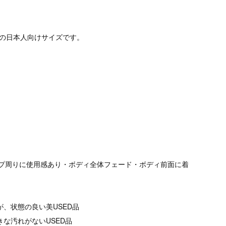
定の日本人向けサイズです。
・ジップ周りに使用感あり・ボディ全体フェード・ボディ前面に着
が、状態の良い美USED品
きな汚れがないUSED品