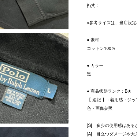
裄丈 :
※参考サイズは、当店設
● 素材
コットン100％
● カラー
黒
● 商品状態ランク：B★
【 追記 】 : 着用感
色・画像参照
[S] 多少の使用感はある
[A] 目立つダメージや大