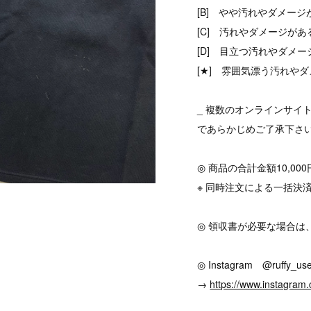
[B] やや汚れやダメージ
[C] 汚れやダメージがあ
[D] 目立つ汚れやダメ
[★] 雰囲気漂う汚れやダ
_ 複数のオンラインサイ
であらかじめご了承下さ
◎ 商品の合計金額10,0
※ 同時注文による一括決
◎ 領収書が必要な場合は
◎ Instagram @ruffy_use
→
https://www.instagram.