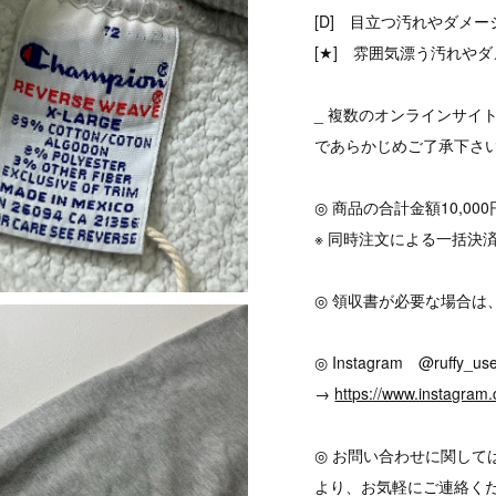
[D] 目立つ汚れやダメ
[★] 雰囲気漂う汚れやダ
_ 複数のオンラインサイ
であらかじめご了承下さ
◎ 商品の合計金額10,0
※ 同時注文による一括決
◎ 領収書が必要な場合は
◎ Instagram @ruffy_use
→
https://www.instagram.
◎ お問い合わせに関して
より、お気軽にご連絡く