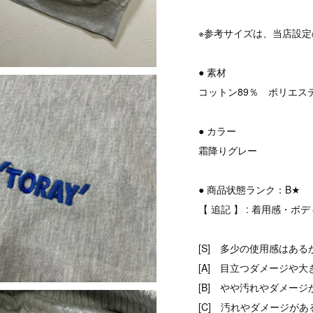
※参考サイズは、当店設
● 素材
コットン89％ ポリエス
● カラー
霜降りグレー
● 商品状態ランク：B★
【 追記 】 : 着用感・
[S] 多少の使用感はある
[A] 目立つダメージや大
[B] やや汚れやダメージ
[C] 汚れやダメージがあ