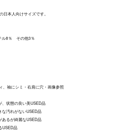
定の日本人向けサイズです。
テル8％ その他3％
ボディ、袖にシミ・右肩に穴・画像参照
が、状態の良い美USED品
きな汚れがないUSED品
があるが綺麗なUSED品
るUSED品