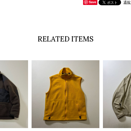
通報
Save
RELATED ITEMS