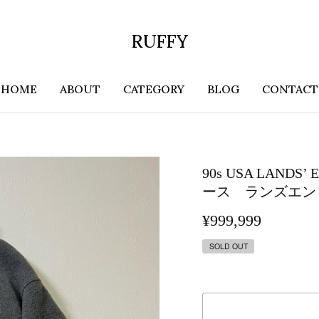
RUFFY
HOME
ABOUT
CATEGORY
BLOG
CONTACT
90s USA LA
ース ランズエン
¥999,999
SOLD OUT