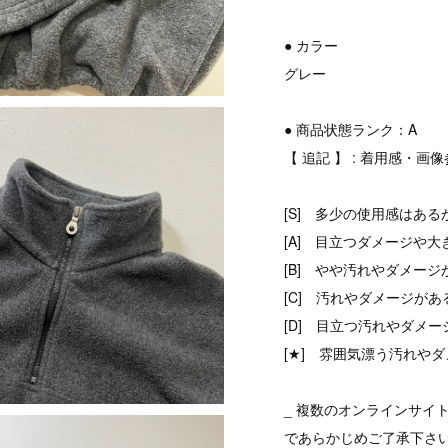
● カラー
グレー
● 商品状態ランク：A
【 追記 】 : 着用感・画
[S] 多少の使用感はある
[A] 目立つダメージや大
[B] やや汚れやダメージ
[C] 汚れやダメージがあ
[D] 目立つ汚れやダメ
[★] 雰囲気漂う汚れやダ
_ 複数のオンラインサイ
であらかじめご了承下さ