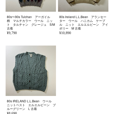
80s〜90s Tulchan アーガイル
80s Ireland L.L.Bean アランセー
柄 マルチカラー ウール ニッ
ター ウール ハニカム ケーブ
ト タルチャン グレージュ S/M
ル ニット エルエルビーン アイ
古着
ボリー M 古着
¥9,790
¥10,890
80s IRELAND L.L.Bean ウール
ニットベスト エルエルビーン ブ
ルーグリーン L 古着
¥8,690