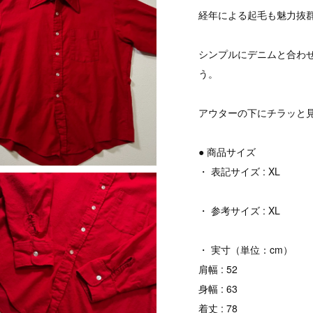
経年による起毛も魅力抜
シンプルにデニムと合わ
う。
アウターの下にチラッと
● 商品サイズ
・ 表記サイズ : XL
・ 参考サイズ : XL
・ 実寸（単位：cm）
肩幅 : 52
身幅 : 63
着丈 : 78