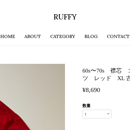
RUFFY
HOME
ABOUT
CATEGORY
BLOG
CONTACT
60s〜70s 襟
ツ レッド XL 
¥8,690
数量