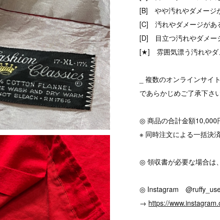
[B] やや汚れやダメージ
[C] 汚れやダメージがあ
[D] 目立つ汚れやダメ
[★] 雰囲気漂う汚れやダ
_ 複数のオンラインサイ
であらかじめご了承下さ
◎ 商品の合計金額10,0
※ 同時注文による一括決
◎ 領収書が必要な場合は
◎ Instagram @ruffy_use
→
https://www.instagram.