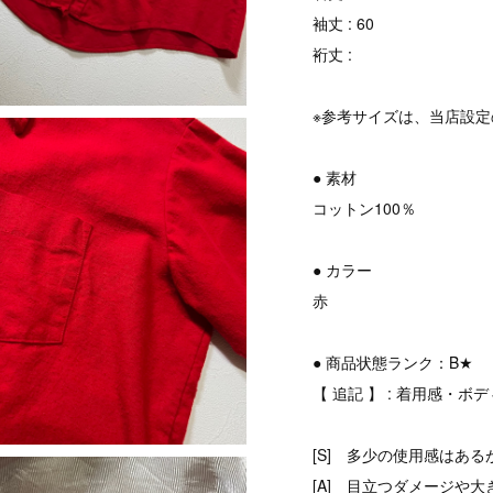
袖丈 : 60
裄丈 :
※参考サイズは、当店設
● 素材
コットン100％
● カラー
赤
● 商品状態ランク：B★
【 追記 】 : 着用感・
[S] 多少の使用感はある
[A] 目立つダメージや大