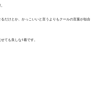
群。
せるだけとか、かっこいいと言うよりもクールの言葉が似合
見せても良しな1着です。