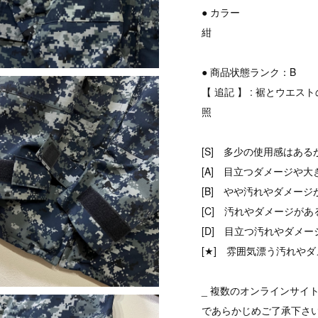
● カラー
紺
● 商品状態ランク：B
【 追記 】 : 裾とウ
照
[S] 多少の使用感はある
[A] 目立つダメージや大
[B] やや汚れやダメージ
[C] 汚れやダメージがあ
[D] 目立つ汚れやダメ
[★] 雰囲気漂う汚れやダ
_ 複数のオンラインサイ
であらかじめご了承下さ