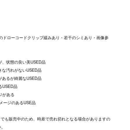
エストのドローコードクリップ緩みあり・若干のシミあり・画像参
が、状態の良い美USED品
きな汚れがないUSED品
があるが綺麗なUSED品
るUSED品
ージがある
メージのあるUSE品
トでも販売中のため、時差で売れ切れとなる場合がありますの
い。