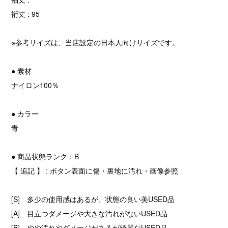
裄丈 : 95
※参考サイズは、当店設定の日本人向けサイズです。
● 素材
ナイロン100％
● カラー
青
● 商品状態ランク：B
【 追記 】 : ボタン表面に傷・裏地に汚れ・画像参照
[S] 多少の使用感はあるが、状態の良い美USED品
[A] 目立つダメージや大きな汚れがないUSED品
[B] やや汚れやダメージがあるが綺麗なUSED品