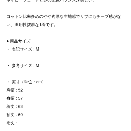
コットン比率多めのやや肉厚な生地感でリブにもチープ感がな
い、汎用性抜群な1着です。
● 商品サイズ
・ 表記サイズ : M
・ 参考サイズ : M
・ 実寸（単位：cm）
肩幅 : 52
身幅 : 57
着丈 : 63
袖丈 : 60
裄丈 :