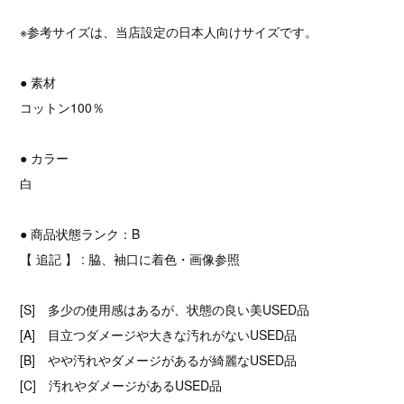
※参考サイズは、当店設定の日本人向けサイズです。
● 素材
コットン100％
● カラー
白
● 商品状態ランク：B
【 追記 】 : 脇、袖口に着色・画像参照
[S] 多少の使用感はあるが、状態の良い美USED品
[A] 目立つダメージや大きな汚れがないUSED品
[B] やや汚れやダメージがあるが綺麗なUSED品
[C] 汚れやダメージがあるUSED品