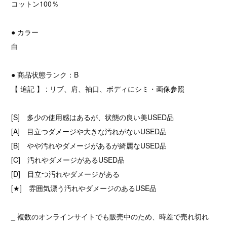
コットン100％
● カラー
白
● 商品状態ランク：B
【 追記 】 : リブ、肩、袖口、ボディにシミ・画像参照
[S] 多少の使用感はあるが、状態の良い美USED品
[A] 目立つダメージや大きな汚れがないUSED品
[B] やや汚れやダメージがあるが綺麗なUSED品
[C] 汚れやダメージがあるUSED品
[D] 目立つ汚れやダメージがある
[★] 雰囲気漂う汚れやダメージのあるUSE品
_ 複数のオンラインサイトでも販売中のため、時差で売れ切れ