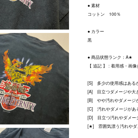
● 素材
コットン 100％
● カラー
黒
● 商品状態ランク：A★
【 追記 】 : 着用感・画
[S] 多少の使用感はある
[A] 目立つダメージや大
[B] やや汚れやダメージ
[C] 汚れやダメージがあ
[D] 目立つ汚れやダメ
[★] 雰囲気漂う汚れやダ