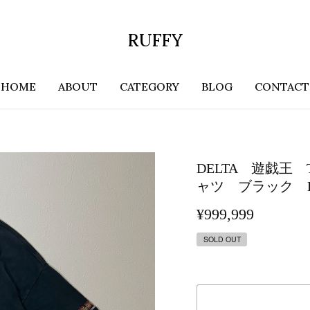
RUFFY
HOME
ABOUT
CATEGORY
BLOG
CONTACT
DELTA 遊戯王
ャツ ブラック L
¥999,999
SOLD OUT