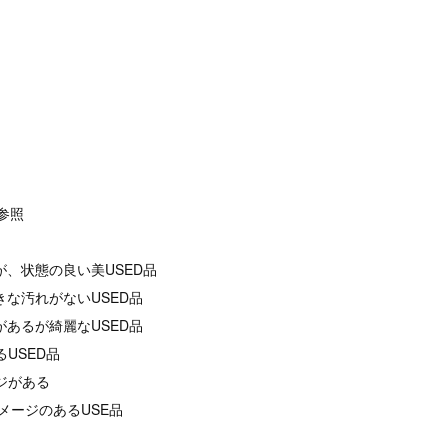
像参照
が、状態の良い美USED品
きな汚れがないUSED品
があるが綺麗なUSED品
るUSED品
ージがある
メージのあるUSE品