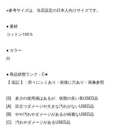
※参考サイズは、当店設定の日本人向けサイズです。
● 素材
コットン100％
● カラー
白
● 商品状態ランク：C★
【 追記 】 : 所々にシミあり・前後に穴あり・画像参照
[S] 多少の使用感はあるが、状態の良い美USED品
[A] 目立つダメージや大きな汚れがないUSED品
[B] やや汚れやダメージがあるが綺麗なUSED品
[C] 汚れやダメージがあるUSED品