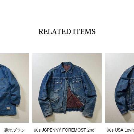
RELATED ITEMS
ITH 裏地ブラン
60s JCPENNY FOREMOST 2nd
90s USA Lev