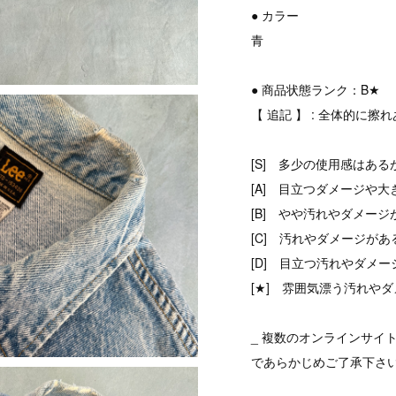
● カラー
青
● 商品状態ランク：B★
【 追記 】 : 全体的に
[S] 多少の使用感はある
[A] 目立つダメージや大
[B] やや汚れやダメージ
[C] 汚れやダメージがあ
[D] 目立つ汚れやダメ
[★] 雰囲気漂う汚れやダ
_ 複数のオンラインサイ
であらかじめご了承下さ