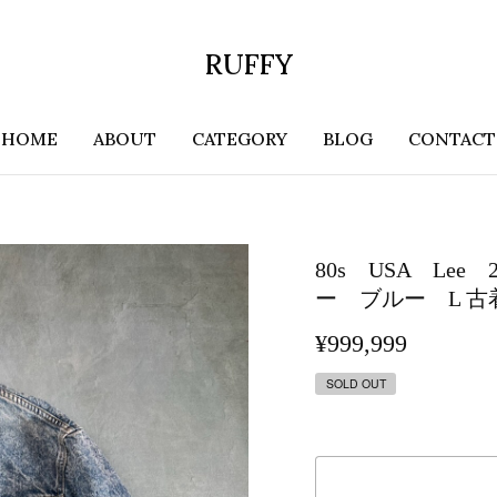
RUFFY
HOME
ABOUT
CATEGORY
BLOG
CONTACT
80s USA Le
ー ブルー L 古
¥999,999
SOLD OUT