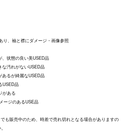
擦れあり、袖と襟にダメージ・画像参照
が、状態の良い美USED品
きな汚れがないUSED品
があるが綺麗なUSED品
るUSED品
ージがある
メージのあるUSE品
トでも販売中のため、時差で売れ切れとなる場合がありますの
い。